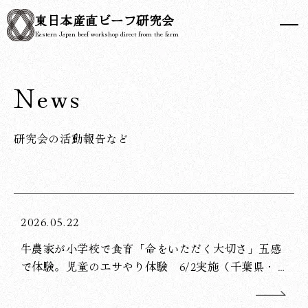
東日本産直
ビーフ研究会
Eastern Japan beef workshop direct from the farm
News
研究会の活動報告など
2026.05.22
牛農家が小学校で食育「命をいただく大切さ」五感
で体験。児童のエサやり体験 6/2実施（千葉県・旭
市立滝郷小）