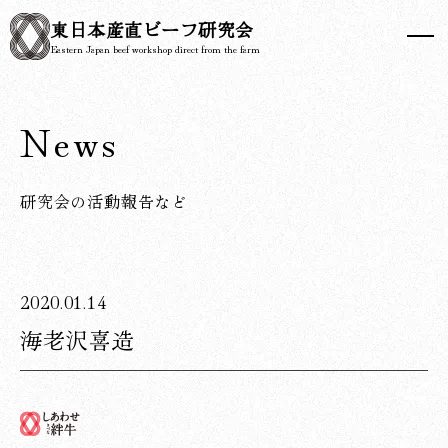
東日本産直
ビーフ研究会
Eastern Japan beef workshop direct from the farm
News
研究会の活動報告など
2020.01.14
海老沢喜造